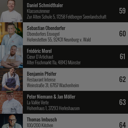
Daniel Schmidthaler
59
Klassenzimmer
Zur Alten Schule 5, 17258 Feldberger Seenlandschaft
Sebastian Obendorfer
60
Obendorfers Eisvogel
Hofenstetten 55, 92431 Neunburg v. Wald
Frédéric Morel
61
Cœur D'Artichaut
Alter Fischmarkt 11a, 48143 Münster
Benjamin Pfeifer
62
Restaurant Intense
Weinstraße 31, 67157 Wachenheim
Peter Niemann & Jan Möller
63
La Vallée Verte
Hohenhaus 1, 37293 Herleshausen
Thomas Imbusch
64
100/200 Kitchen