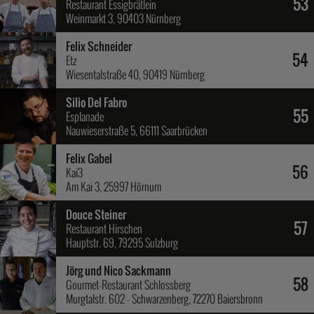
53
Restaurant Essigbrätlein
Weinmarkt 3, 90403 Nürnberg
Felix Schneider
54
Etz
Wiesentalstraße 40, 90419 Nürnberg
Silio Del Fabro
55
Esplanade
Nauwieserstraße 5, 66111 Saarbrücken
Felix Gabel
56
Kai3
Am Kai 3, 25997 Hörnum
Douce Steiner
57
Restaurant Hirschen
Hauptstr. 69, 79295 Sulzburg
Jörg und Nico Sackmann
58
Gourmet-Restaurant Schlossberg
Murgtalstr. 602 - Schwarzenberg, 72270 Baiersbronn