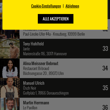
Sebastian Sandor
Cookie-Einstellungen
|
Ablehnen
31
LOUIS
Prälat-Subtil-Ring 22, 66740 Saarlouis
ALLE AKZEPTIEREN
Sebastian Frank
32
Restaurant Horváth
Paul-Lincke-Ufer 44a - Kreuzberg, 10999 Berlin
Tony Hohlfeld
33
Jante
Marienstraße 116, 30171 Hannover
Alina Meissner Bebrout
34
Restaurant Bi:braud
Büchsengasse 20 , 89073 Ulm
Manuel Ulrich
35
Ösch Noir
Golfplatz 1, 78166 Donaueschingen
Martin Herrmann
36
Le Pavillon