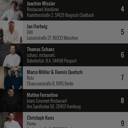
Joachim Wissler
4
Restaurant Vendôme
Kadettenstraße 2, 51429 Bergisch Gladbach
Jan Hartwig
5
JAN
Luisenstraße 27, 80333 München
Thomas Schanz
6
schanz. restaurant.
Bahnhofstr. 8 A, 54498 Piesport
Marco Müller & Dennis Quetsch
7
Rutz
Chausseestraße 8, 10115 Berlin
Matteo Ferrantino
8
bianc Gourmet Restaurant
Am Sandtorkai 50, 20457 Hamburg
Christoph Kunz
9
Komu