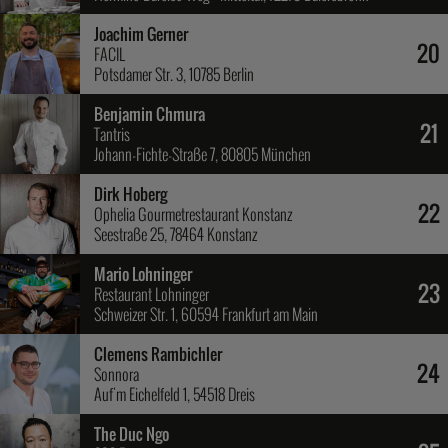
Joachim Gerner
20
FACIL
Potsdamer Str. 3, 10785 Berlin
Benjamin Chmura
21
Tantris
Johann-Fichte-Straße 7, 80805 München
Dirk Hoberg
22
Ophelia Gourmetrestaurant Konstanz
Seestraße 25, 78464 Konstanz
Mario Lohninger
23
Restaurant Lohninger
Schweizer Str. 1, 60594 Frankfurt am Main
Clemens Rambichler
24
Sonnora
Auf'm Eichelfeld 1, 54518 Dreis
The Duc Ngo