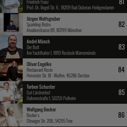
81
Friedrich Franz
Prof.-Dr.-Vogel-Str. 6 , 18209 Bad Doberan-Heiligendamm
Jürgen Wolfsgruber
82
Sparkling Bistro
Amalienstrasse 89, 80799 München
André Münch
83
Der Butt
Am Yachthafen 1, 18119 Rostock-Warnemünde
Oliver Engelke
84
Restaurant Rosin
Hervester Str. 18 - Wulfen, 46286 Dorsten
Torben Schuster
85
Gut Lärchenhof
Hahnenstraße 1, 50259 Pulheim
Wolfgang Becker
86
Becker´s
Olewiger Str. 206, 54295 Trier