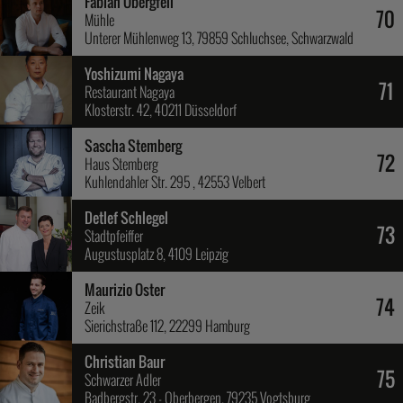
Fabian Obergfell
70
Mühle
Unterer Mühlenweg 13, 79859 Schluchsee, Schwarzwald
Yoshizumi Nagaya
71
Restaurant Nagaya
Klosterstr. 42, 40211 Düsseldorf
Sascha Stemberg
72
Haus Stemberg
Kuhlendahler Str. 295 , 42553 Velbert
Detlef Schlegel
73
Stadtpfeiffer
Augustusplatz 8, 4109 Leipzig
Maurizio Oster
74
Zeik
Sierichstraße 112, 22299 Hamburg
Christian Baur
75
Schwarzer Adler
Badbergstr. 23 - Oberbergen, 79235 Vogtsburg