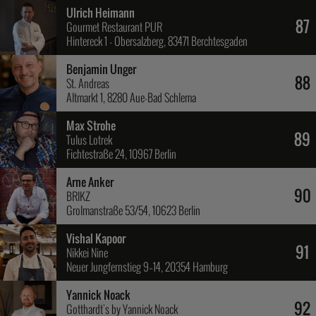
Ulrich Heimann
87
Gourmet Restaurant PUR
Hintereck 1 - Obersalzberg, 83471 Berchtesgaden
Benjamin Unger
88
St. Andreas
Altmarkt 1, 8280 Aue-Bad Schlema
Max Strohe
89
Tulus Lotrek
Fichtestraße 24, 10967 Berlin
Arne Anker
90
BRIKZ
Grolmanstraße 53/54, 10623 Berlin
Vishal Kapoor
91
Nikkei Nine
Neuer Jungfernstieg 9–14, 20354 Hamburg
Yannick Noack
92
Gotthardt's by Yannick Noack