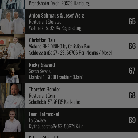
Brandshofer Deich, 20539 Hamburg,
Anton Schmaus & Josef Weig
65
Restaurant Storstad
Watmarkt 5, 93047 Regensburg
Christian Bau
66
Victor's FINE DINING by Christian Bau
Schlossstraße 27 - 29, 66706 Perl-Nennig / Mosel
Ricky Saward
67
Seven Swans
Mainkai 4, 60311 Frankfurt (Main)
Thorsten Bender
68
Restaurant Sein
Scheffelstr. 57, 76135 Karlsruhe
Leon Hofmockel
69
La Société
Kyffhäuserstraße 53, 50674 Köln