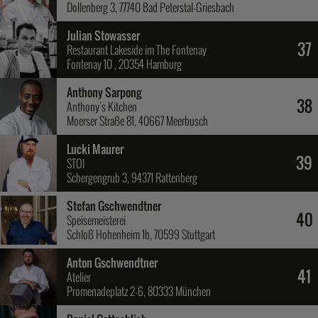
Dollenberg 3, 77740 Bad Peterstal-Griesbach
Julian Stowasser
37
Restaurant Lakeside im The Fontenay
Fontenay 10 , 20354 Hamburg
Anthony Sarpong
38
Anthony's Kitchen
Moerser Straße 81, 40667 Meerbusch
Lucki Maurer
39
STOI
Schergengrub 3, 94371 Rattenberg
Stefan Gschwendtner
40
Speisemeisterei
Schloß Hohenheim 1b, 70599 Stuttgart
Anton Gschwendtner
41
Atelier
Promenadeplatz 2-6, 80333 München