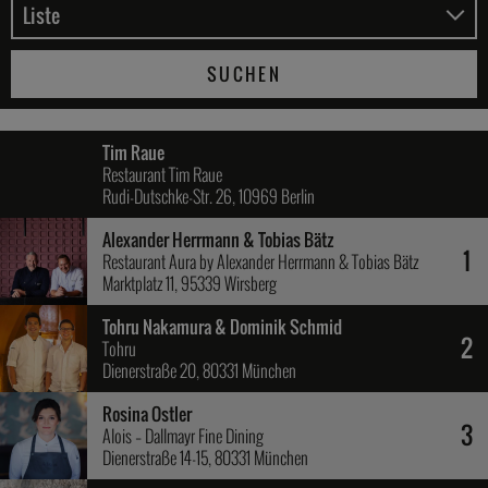
SUCHEN
Tim Raue
Restaurant Tim Raue
Rudi-Dutschke-Str. 26, 10969 Berlin
Alexander Herrmann & Tobias Bätz
1
Restaurant Aura by Alexander Herrmann & Tobias Bätz
Marktplatz 11, 95339 Wirsberg
Tohru Nakamura & Dominik Schmid
2
Tohru
Dienerstraße 20, 80331 München
Rosina Ostler
3
Alois – Dallmayr Fine Dining
Dienerstraße 14-15, 80331 München