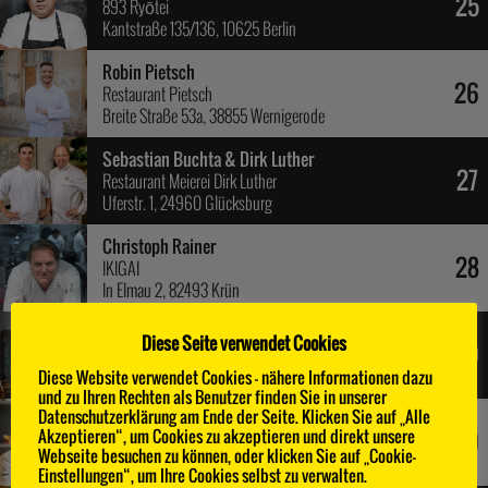
25
893 Ryōtei
Kantstraße 135/136, 10625 Berlin
Robin Pietsch
26
Restaurant Pietsch
Breite Straße 53a, 38855 Wernigerode
Sebastian Buchta & Dirk Luther
27
Restaurant Meierei Dirk Luther
Uferstr. 1, 24960 Glücksburg
Christoph Rainer
28
IKIGAI
In Elmau 2, 82493 Krün
Dominik Paul
Diese Seite verwendet Cookies
OPUS V
29
6. Etage engelhorn Mode im Quadrat O5 9-12, 68161
Diese Website verwendet Cookies - nähere Informationen dazu
Mannheim
und zu Ihren Rechten als Benutzer finden Sie in unserer
Datenschutzerklärung am Ende der Seite. Klicken Sie auf „Alle
Klaus Erfort
30
Akzeptieren“, um Cookies zu akzeptieren und direkt unsere
GästeHaus Klaus Erfort
Webseite besuchen zu können, oder klicken Sie auf „Cookie-
Mainzer Str. 95, 66121 Saarbrücken
Einstellungen“, um Ihre Cookies selbst zu verwalten.