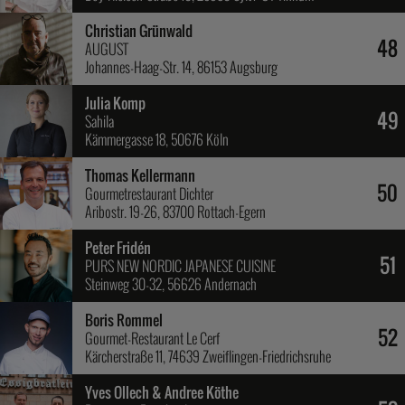
Christian Grünwald
48
AUGUST
Johannes-Haag-Str. 14, 86153 Augsburg
Julia Komp
49
Sahila
Kämmergasse 18, 50676 Köln
Thomas Kellermann
50
Gourmetrestaurant Dichter
Aribostr. 19-26, 83700 Rottach-Egern
Peter Fridén
51
PURS NEW NORDIC JAPANESE CUISINE
Steinweg 30-32, 56626 Andernach
Boris Rommel
52
Gourmet-Restaurant Le Cerf
Kärcherstraße 11, 74639 Zweiflingen-Friedrichsruhe
Yves Ollech & Andree Köthe