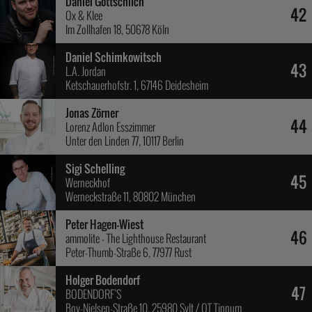
Daniel Gottschlich
42
Ox & Klee
Im Zollhafen 18, 50678 Köln
Daniel Schimkowitsch
43
L.A. Jordan
Ketschauerhofstr. 1, 67146 Deidesheim
Jonas Zörner
44
Lorenz Adlon Esszimmer
Unter den Linden 77, 10117 Berlin
Sigi Schelling
45
Werneckhof
Werneckstraße 11, 80802 München
Peter Hagen-Wiest
46
ammolite - The Lighthouse Restaurant
Peter-Thumb-Straße 6, 77977 Rust
Holger Bodendorf
47
BODENDORF’S
Boy-Nielsen-Straße 10, 25980 Sylt / OT Tinnum