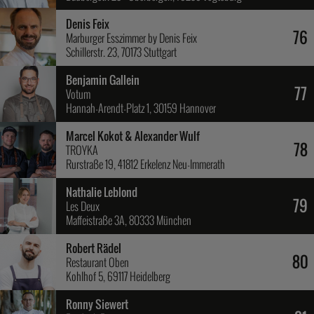
Denis Feix
76
Marburger Esszimmer by Denis Feix
Schillerstr. 23, 70173 Stuttgart
Benjamin Gallein
77
Votum
Hannah-Arendt-Platz 1, 30159 Hannover
Marcel Kokot & Alexander Wulf
78
TROYKA
Rurstraße 19, 41812 Erkelenz Neu-Immerath
Nathalie Leblond
79
Les Deux
Maffeistraße 3A, 80333 München
Robert Rädel
80
Restaurant Oben
Kohlhof 5, 69117 Heidelberg
Ronny Siewert