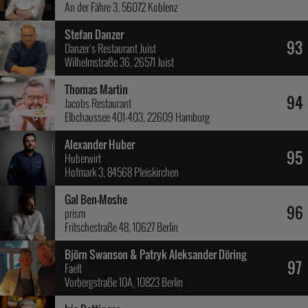
An der Fähre 3, 56072 Koblenz
Stefan Danzer
93
Danzer‘s Restaurant Juist
Wilhelmstraße 36, 26571 Juist
Thomas Martin
94
Jacobs Restaurant
Elbchaussee 401-403, 22609 Hamburg
Alexander Huber
95
Huberwirt
Hofmark 3, 84568 Pleiskirchen
Gal Ben-Moshe
96
prism
Fritschestraße 48, 10627 Berlin
Björn Swanson & Patryk Aleksander Döring
97
Faelt
Vorbergstraße 10A, 10823 Berlin