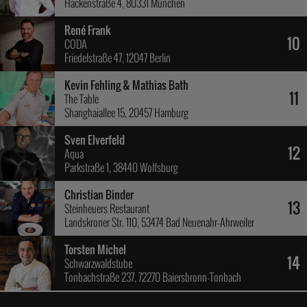
Hackenstraße 4, 80331 München
René Frank
10
CODA
Friedelstraße 47, 12047 Berlin
Kevin Fehling & Mathias Bath
11
The Table
Shanghaiallee 15, 20457 Hamburg
Sven Elverfeld
12
Aqua
Parkstraße 1, 38440 Wolfsburg
Christian Binder
13
Steinheuers Restaurant
Landskroner Str. 110, 53474 Bad Neuenahr-Ahrweiler
Torsten Michel
14
Schwarzwaldstube
Tonbachstraße 237, 72270 Baiersbronn-Tonbach