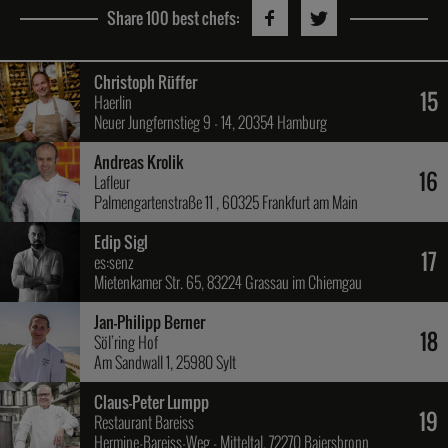
Share 100 best chefs:
Christoph Rüffer
15
Haerlin
Neuer Jungfernstieg 9 - 14, 20354 Hamburg
Andreas Krolik
16
Lafleur
Palmengartenstraße 11 , 60325 Frankfurt am Main
Edip Sigl
17
es:senz
Mietenkamer Str. 65, 83224 Grassau im Chiemgau
Jan-Philipp Berner
18
Söl’ring Hof
Am Sandwall 1, 25980 Sylt
Claus-Peter Lumpp
19
Restaurant Bareiss
Hermine-Bareiss-Weg - Mitteltal, 72270 Baiersbronn