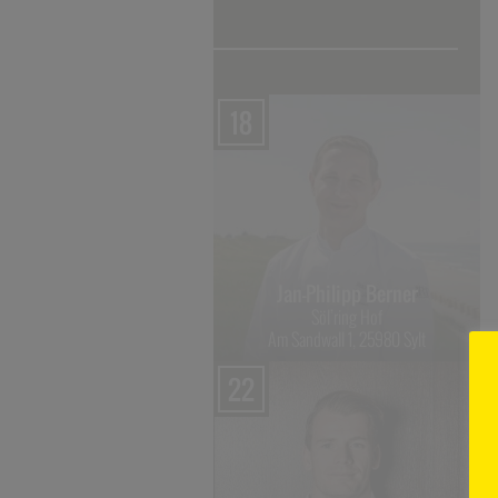
18
Edip Sigl
Jan-Philipp Berner
es:senz
nkamer Str. 65, 83224 Grassau im
Söl’ring Hof
Chiemgau
Am Sandwall 1, 25980 Sylt
22