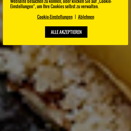
Webseite besuchen zu können, oder klicken Sie auf „Cookie-
Die 100 besten Köche Deutschlands im
Einstellungen“, um Ihre Cookies selbst zu verwalten.
Ranking.
Cookie-Einstellungen
|
Ablehnen
ALLE AKZEPTIEREN