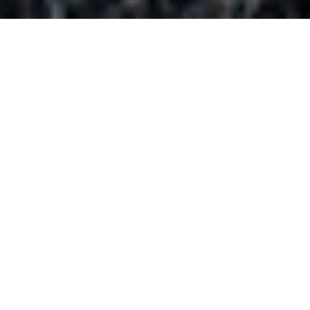
SUCHEN
Tim Raue
Restaurant Tim Raue
Rudi-Dutschke-Str. 26, 10969 Berlin
Alexander Herrmann & Tobias Bätz
1
Restaurant Aura by Alexander Herrmann & Tobias Bätz
Marktplatz 11, 95339 Wirsberg
Tohru Nakamura & Dominik Schmid
2
Tohru
Dienerstraße 20, 80331 München
Rosina Ostler
3
Alois – Dallmayr Fine Dining