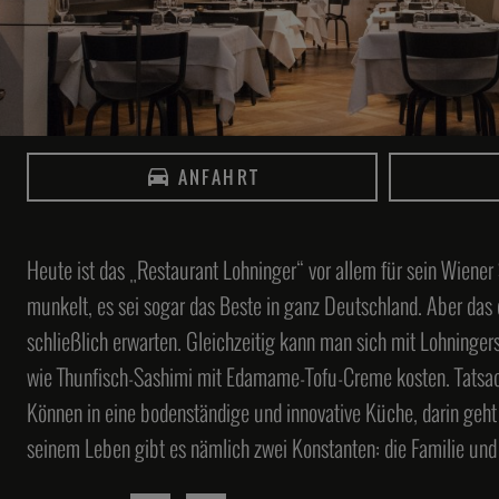
Martin Herrmann
Julian Stowasser
Le Pavillon
Dollenberg 3, 77740 Bad Peterstal-
Restaurant Lakeside im The Fontenay
ANFAHRT
Griesbach
Fontenay 10 , 20354 Hamburg
40
41
Heute ist das „Restaurant Lohninger“ vor allem für sein Wiener
munkelt, es sei sogar das Beste in ganz Deutschland. Aber das
schließlich erwarten. Gleichzeitig kann man sich mit Lohninger
wie Thunfisch-Sashimi mit Edamame-Tofu-Creme kosten. Tatsache
Stefan Gschwendtner
Anton Gschwendtner
Können in eine bodenständige und innovative Küche, darin geht 
Speisemeisterei
Atelier
seinem Leben gibt es nämlich zwei Konstanten: die Familie un
Schloß Hohenheim 1b, 70599 Stuttgart
Promenadeplatz 2-6, 80333 München
44
45