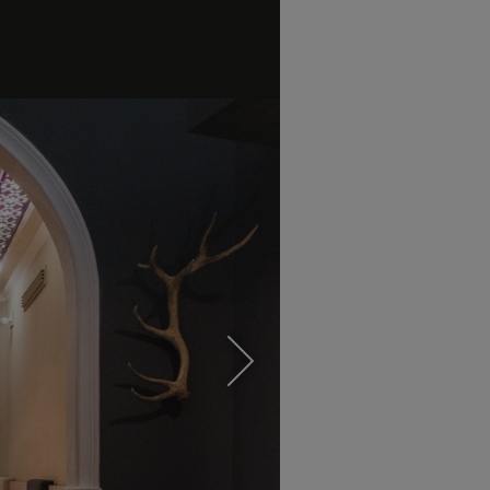
Klaus Erfort
5
GästeHaus Klaus Erfort
Mainzer Str. 95, 66121 Saarbrücken
34
Alina Meissner Bebrout
Restaurant Bi:braud
Büchsengasse 20 , 89073 Ulm
38