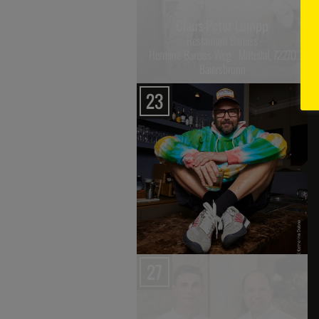
Claus-Peter Lumpp
Restaurant Bareiss
Hermine-Bareiss-Weg - Mitteltal, 72270
Baiersbronn
23
27