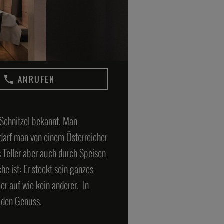
Anthony Sarpong
Anthony's Kitchen
ANRUFEN
Moerser Straße 81, 40667 Meerbusch
42
 Schnitzel bekannt. Man
 darf man von einem Österreicher
s Teller aber auch durch Speisen
 ist: Er steckt sein ganzes
Daniel Gottschlich
er auf wie kein anderer. In
Ox & Klee
d den Genuss.
Im Zollhafen 18, 50678 Köln
46