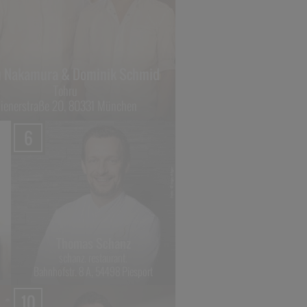
u Nakamura & Dominik Schmid
Tohru
ienerstraße 20, 80331 München
6
Thomas Schanz
schanz. restaurant.
Bahnhofstr. 8 A, 54498 Piesport
10