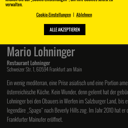
verwalten.
Cookie-Einstellungen
|
Ablehnen
Joachim Gerner
Benjamin Chmura
FACIL
Tantris
Potsdamer Str. 3, 10785 Berlin
Johann-Fichte-Straße 7, 80805 Münche
ALLE AKZEPTIEREN
24
25
Mario Lohninger
Restaurant Lohninger
Schweizer Str. 1, 60594 Frankfurt am Main
Ein wenig mediterran, eine Prise asiatisch und eine Portion ameri
Clemens Rambichler
The Duc Ngo
Sonnora
893 Ryōtei
österreichische Küche. Kein Wunder, denn gelernt hat der gebür
Auf'm Eichelfeld 1, 54518 Dreis
Kantstraße 135/136, 10625 Berlin
Lohninger bei den Obauers in Werfen im Salzburger Land, bis e
28
29
legendäre „Spago“ nach Beverly Hills zog. Im Jahr 2010 hat er
Frankfurter Mainufer eröffnet.