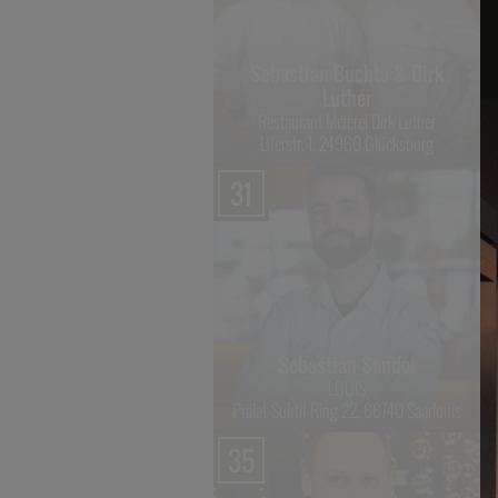
Sebastian Buchta & Dirk
Luther
Restaurant Meierei Dirk Luther
Uferstr. 1, 24960 Glücksburg
31
Sebastian Sandor
LOUIS
Prälat-Subtil-Ring 22, 66740 Saarlouis
35