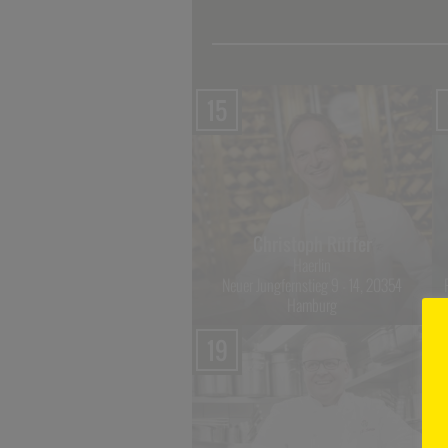
15
Christoph Rüffer
Haerlin
Neuer Jungfernstieg 9 - 14, 20354
Hamburg
19