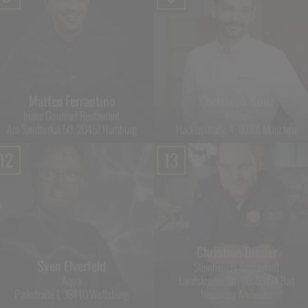
Matteo Ferrantino
Christoph Kunz
bianc Gourmet Restaurant
Komu
Am Sandtorkai 50, 20457 Hamburg
Hackenstraße 4, 80331 München
12
13
Christian Binder
Sven Elverfeld
Steinheuers Restaurant
Aqua
Landskroner Str. 110, 53474 Bad
Parkstraße 1, 38440 Wolfsburg
Neuenahr-Ahrweiler