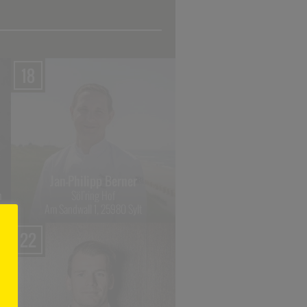
18
Jan-Philipp Berner
m
Söl’ring Hof
Am Sandwall 1, 25980 Sylt
22