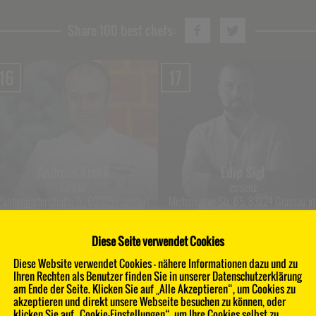
Share 100 best chefs:
16
17
Andreas Krolik
Edip Sigl
Lafleur
es:senz
Palmengartenstraße 11 , 60325 Frankfurt
Mietenkamer Str. 65, 83224 Grassau i
am Main
Chiemgau
Diese Seite verwendet Cookies
20
21
Diese Website verwendet Cookies - nähere Informationen dazu und zu
Ihren Rechten als Benutzer finden Sie in unserer Datenschutzerklärung
am Ende der Seite. Klicken Sie auf „Alle Akzeptieren“, um Cookies zu
akzeptieren und direkt unsere Webseite besuchen zu können, oder
klicken Sie auf „Cookie-Einstellungen“, um Ihre Cookies selbst zu