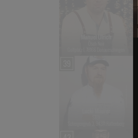
Manuel Ulrich
Ösch Noir
Golfplatz 1, 78166 Donaueschingen
39
Lucki Maurer
STOI
Schergengrub 3, 94371 Rattenberg
43