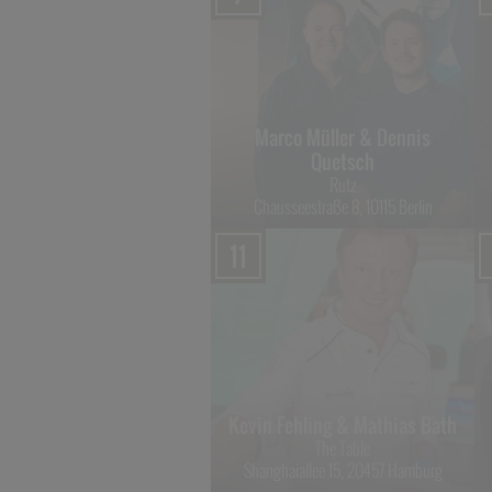
Marco Müller & Dennis
Quetsch
Rutz
Chausseestraße 8, 10115 Berlin
11
Kevin Fehling & Mathias Bath
The Table
Shanghaiallee 15, 20457 Hamburg