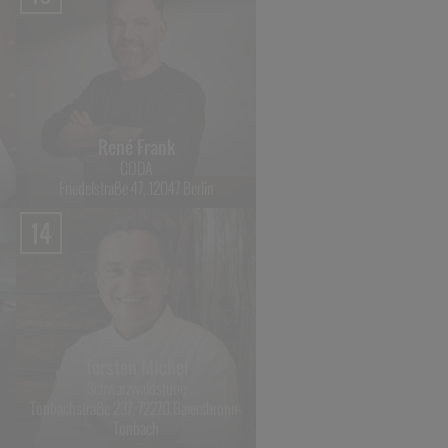
René Frank
CODA
Friedelstraße 47, 12047 Berlin
14
Torsten Michel
Schwarzwaldstube
Tonbachstraße 237, 72270 Baiersbronn-
Tonbach