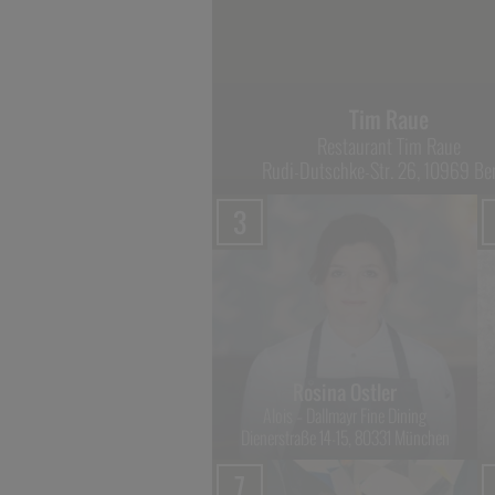
Tim Raue
Restaurant Tim Raue
Rudi-Dutschke-Str. 26, 10969 Ber
3
Rosina Ostler
Alois – Dallmayr Fine Dining
Dienerstraße 14-15, 80331 München
7