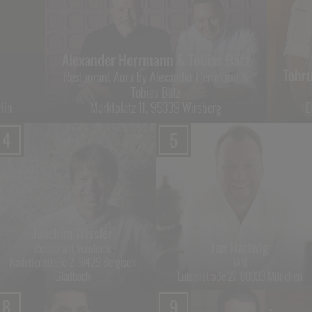
Alexander Herrmann & Tobias Bätz
Tohr
Restaurant Aura by Alexander Herrmann &
Tobias Bätz
lin
Marktplatz 11, 95339 Wirsberg
D
4
5
Joachim Wissler
Jan Hartwig
Restaurant Vendôme
Kadettenstraße 2, 51429 Bergisch
JAN
Gladbach
Luisenstraße 27, 80333 München
8
9