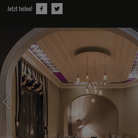
Jetzt teilen!
Dominik Paul
Christoph Rainer
OPUS V
IKIGAI
6. Etage engelhorn Mode im Quadrat O
In Elmau 2, 82493 Krün
9-12, 68161 Mannheim
32
33
Sebastian Frank
Tony Hohlfeld
Restaurant Horváth
Paul-Lincke-Ufer 44a - Kreuzberg, 10999
Jante
Berlin
Marienstraße 116, 30171 Hannover
36
37