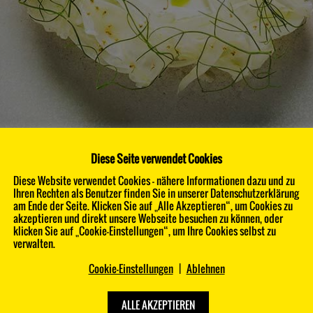
Diese Seite verwendet Cookies
Diese Website verwendet Cookies - nähere Informationen dazu und zu
Ihren Rechten als Benutzer finden Sie in unserer Datenschutzerklärung
am Ende der Seite. Klicken Sie auf „Alle Akzeptieren“, um Cookies zu
akzeptieren und direkt unsere Webseite besuchen zu können, oder
klicken Sie auf „Cookie-Einstellungen“, um Ihre Cookies selbst zu
verwalten.
KONTAKT
Cookie-Einstellungen
|
Ablehnen
ALLE AKZEPTIEREN