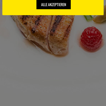
ALLE AKZEPTIEREN