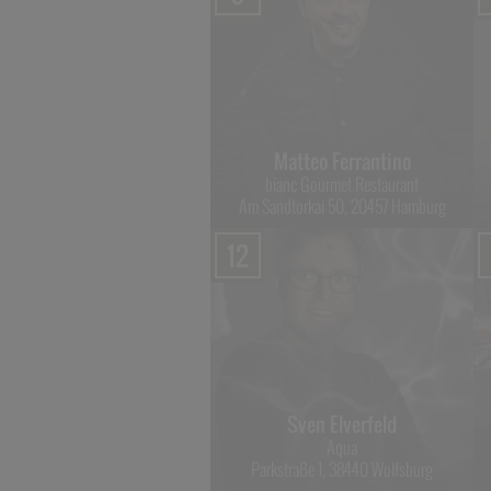
arco Müller & Dennis
Quetsch
Matteo Ferrantino
Rutz
bianc Gourmet Restaurant
hausseestraße 8, 10115 Berlin
Am Sandtorkai 50, 20457 Hamburg
12
n Fehling & Mathias Bath
Sven Elverfeld
The Table
Aqua
nghaiallee 15, 20457 Hamburg
Parkstraße 1, 38440 Wolfsburg