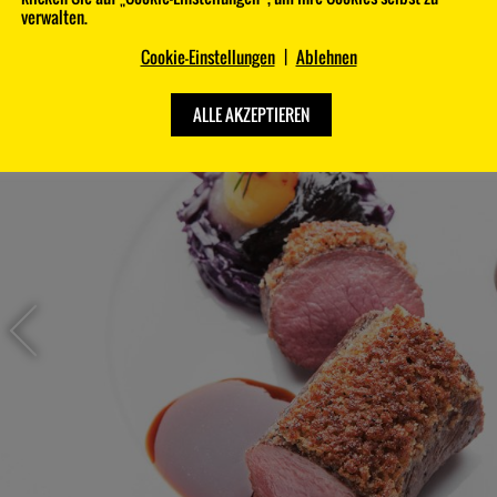
verwalten.
Cookie-Einstellungen
|
Ablehnen
Benjamin Chmura
Dirk Hoberg
Tantris
Ophelia Gourmetrestaurant Konstanz
Johann-Fichte-Straße 7, 80805 München
Seestraße 25, 78464 Konstanz
ALLE AKZEPTIEREN
25
26
The Duc Ngo
Robin Pietsch
893 Ryōtei
Restaurant Pietsch
Kantstraße 135/136, 10625 Berlin
Breite Straße 53a, 38855 Wernigerode
29
30