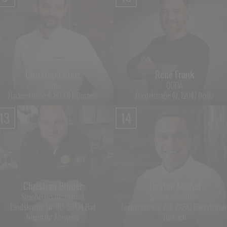
Christoph Kunz
René Frank
Komu
CODA
Hackenstraße 4, 80331 München
Friedelstraße 47, 12047 Berlin
13
14
Christian Binder
Torsten Michel
Steinheuers Restaurant
Schwarzwaldstube
Landskroner Str. 110, 53474 Bad
Tonbachstraße 237, 72270 Baiersbronn
Neuenahr-Ahrweiler
Tonbach