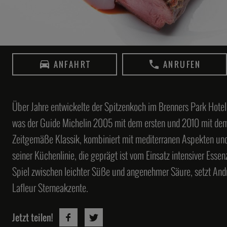
Dominik Paul
Klaus Erfort
OPUS V
6. Etage engelhorn Mode im Quadrat O5
GästeHaus Klaus Erfort
ANFAHRT
ANRUFEN
9-12, 68161 Mannheim
Mainzer Str. 95, 66121 Saarbrücken
33
34
Über Jahre entwickelte der Spitzenkoch im Brenners Park Hotel 
was der Guide Michelin 2005 mit dem ersten und 2010 mit dem
Zeitgemäße Klassik, kombiniert mit mediterranen Aspekten und
seiner Küchenlinie, die geprägt ist vom Einsatz intensiver Es
Tony Hohlfeld
Alina Meissner Bebrout
Spiel zwischen leichter Süße und angenehmer Säure, setzt Andr
Jante
Restaurant Bi:braud
Lafleur Sterneakzente.
Marienstraße 116, 30171 Hannover
Büchsengasse 20 , 89073 Ulm
37
38
Jetzt teilen!