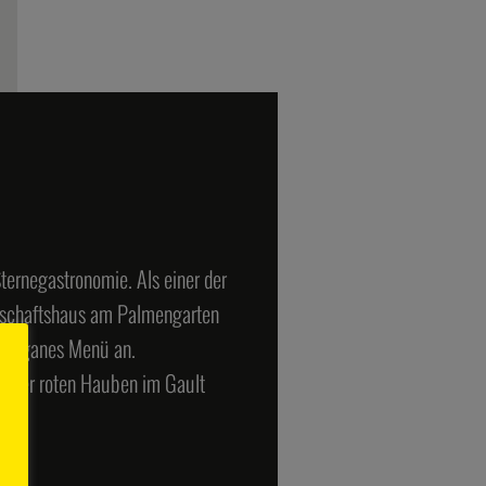
Sternegastronomie. Als einer der
llschaftshaus am Palmengarten
it veganes Menü an.
d vier roten Hauben im Gault