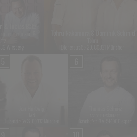
n & Tobias Bätz
Tohru Nakamura & Dominik Schmid
exander Herrmann &
Bätz
Tohru
5339 Wirsberg
Dienerstraße 20, 80331 München
5
6
Jan Hartwig
Thomas Schanz
JAN
schanz. restaurant.
Luisenstraße 27, 80333 München
Bahnhofstr. 8 A, 54498 Piesport
9
10