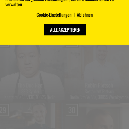
verwalten.
Cookie-Einstellungen
|
Ablehnen
Benjamin Chmura
Dirk Hoberg
Tantris
Ophelia Gourmetrestaurant Konstanz
Johann-Fichte-Straße 7, 80805 München
Seestraße 25, 78464 Konstanz
ALLE AKZEPTIEREN
25
26
The Duc Ngo
Robin Pietsch
893 Ryōtei
Restaurant Pietsch
Kantstraße 135/136, 10625 Berlin
Breite Straße 53a, 38855 Wernigerode
29
30