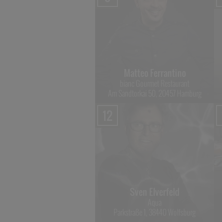
arco Müller & Dennis
Quetsch
Matteo Ferrantino
Rutz
bianc Gourmet Restaurant
hausseestraße 8, 10115 Berlin
Am Sandtorkai 50, 20457 Hamburg
12
n Fehling & Mathias Bath
Sven Elverfeld
The Table
Aqua
nghaiallee 15, 20457 Hamburg
Parkstraße 1, 38440 Wolfsburg