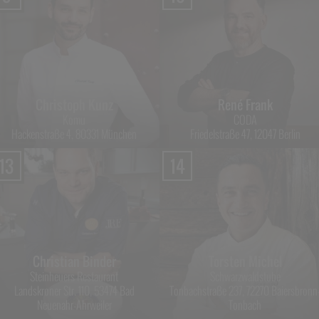
Christoph Kunz
René Frank
Komu
CODA
Hackenstraße 4, 80331 München
Friedelstraße 47, 12047 Berlin
13
14
Christian Binder
Torsten Michel
Steinheuers Restaurant
Schwarzwaldstube
Landskroner Str. 110, 53474 Bad
Tonbachstraße 237, 72270 Baiersbronn
Neuenahr-Ahrweiler
Tonbach