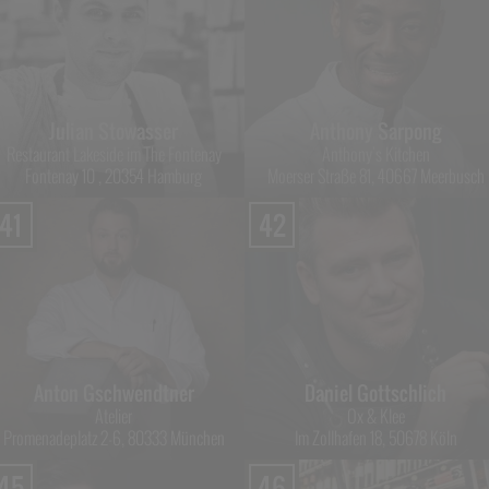
Julian Stowasser
Anthony Sarpong
Restaurant Lakeside im The Fontenay
Anthony's Kitchen
Fontenay 10 , 20354 Hamburg
Moerser Straße 81, 40667 Meerbusch
41
42
Anton Gschwendtner
Daniel Gottschlich
Atelier
Ox & Klee
Promenadeplatz 2-6, 80333 München
Im Zollhafen 18, 50678 Köln
45
46