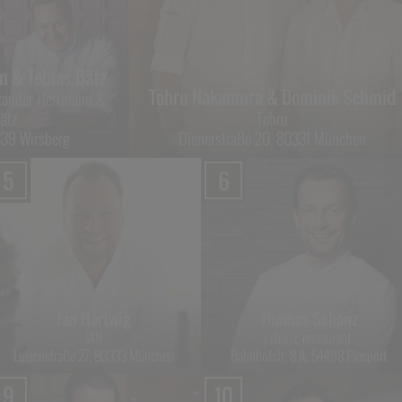
n & Tobias Bätz
Tohru Nakamura & Dominik Schmid
exander Herrmann &
Bätz
Tohru
5339 Wirsberg
Dienerstraße 20, 80331 München
5
6
Jan Hartwig
Thomas Schanz
JAN
schanz. restaurant.
Luisenstraße 27, 80333 München
Bahnhofstr. 8 A, 54498 Piesport
9
10