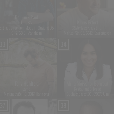
Dominik Paul
Klaus Erfort
OPUS V
6. Etage engelhorn Mode im Quadrat O5
GästeHaus Klaus Erfort
9-12, 68161 Mannheim
Mainzer Str. 95, 66121 Saarbrücken
33
34
Tony Hohlfeld
Alina Meissner Bebrout
Jante
Restaurant Bi:braud
Marienstraße 116, 30171 Hannover
Büchsengasse 20 , 89073 Ulm
37
38