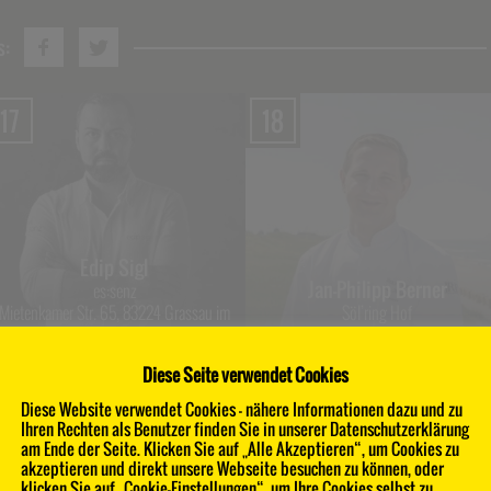
s:
17
18
Edip Sigl
Jan-Philipp Berner
es:senz
Mietenkamer Str. 65, 83224 Grassau im
Söl’ring Hof
Chiemgau
Am Sandwall 1, 25980 Sylt
Diese Seite verwendet Cookies
21
22
Diese Website verwendet Cookies - nähere Informationen dazu und zu
Ihren Rechten als Benutzer finden Sie in unserer Datenschutzerklärung
am Ende der Seite. Klicken Sie auf „Alle Akzeptieren“, um Cookies zu
akzeptieren und direkt unsere Webseite besuchen zu können, oder
klicken Sie auf „Cookie-Einstellungen“, um Ihre Cookies selbst zu