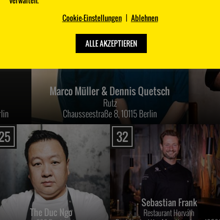
verwalten.
Cookie-Einstellungen
|
Ablehnen
ALLE AKZEPTIEREN
Marco Müller & Dennis Quetsch
Rutz
lin
Chausseestraße 8, 10115 Berlin
25
32
Sebastian Frank
The Duc Ngo
Restaurant Horváth