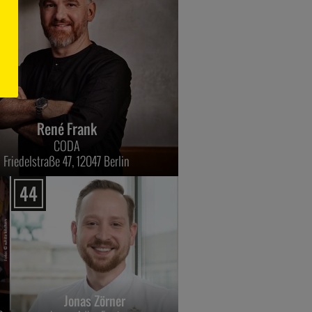
René Frank
CODA
Friedelstraße 47, 12047 Berlin
44
Jonas Zörner